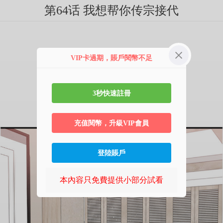
第64话 我想帮你传宗接代
VIP卡過期，賬戶閱幣不足
3秒快速註冊
充值閱幣，升級VIP會員
登陸賬戶
本內容只免費提供小部分試看