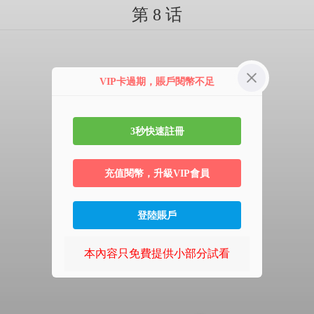
第 8 话
VIP卡過期，賬戶閱幣不足
3秒快速註冊
充值閱幣，升級VIP會員
登陸賬戶
本內容只免費提供小部分試看