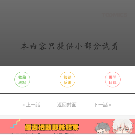
收藏
報錯
展開
網站
反饋
目錄
« 上一話
返回封面
下一話 »