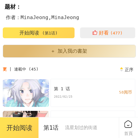
题材：
作者：MinaJeong,MinaJeong
开始阅读
好看
(第1话)
(477)
+ 加入我の書架
更
| 連載中 (45)
正序
第 1 话
58阅币
2022/02/25
第 2 话
58阅币
开始阅读
第1话
流星划过的街道
2022/02/25
首頁