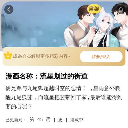
書架
成為会员解锁更多精彩内容~
註册/登入
漫画名称：流星划过的街道
俩兄弟与九尾狐超越时空的恋情！ ,星雨意外唤
醒九尾狐斐，而流星把斐带回了家,最后谁能得到
斐的心呢？
第 45 话
已更新到：
|
更 |
連載中