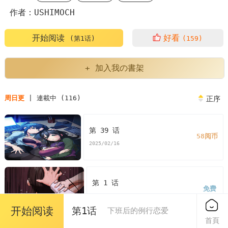
作者：USHIMOCH
开始阅读
好看
(第1话)
(159)
+ 加入我の書架
周日更
| 連載中 (116)
正序
第 39 话
58阅币
2025/02/16
第 1 话
免费
2024/06/09
开始阅读
第1话
下班后的例行恋爱
首頁