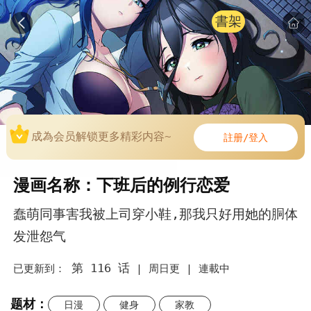
書架
成為会员解锁更多精彩内容~
註册/登入
漫画名称：下班后的例行恋爱
蠢萌同事害我被上司穿小鞋,那我只好用她的胴体
发泄怨气
第 116 话
已更新到：
|
周日更 |
連載中
题材：
日漫
健身
家教